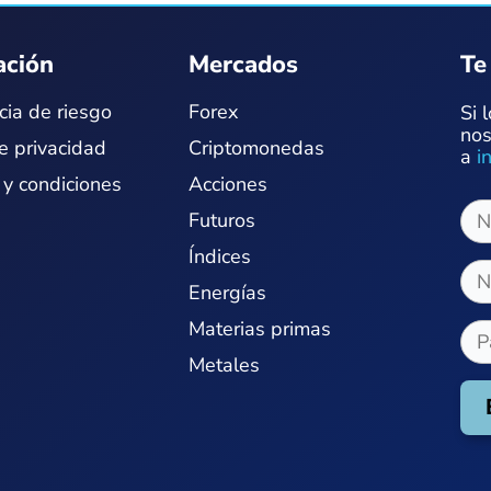
ación
Mercados
Te
cia de riesgo
Forex
Si 
nos
de privacidad
Criptomonedas
a
i
 y condiciones
Acciones
Futuros
Índices
Energías
Materias primas
Metales