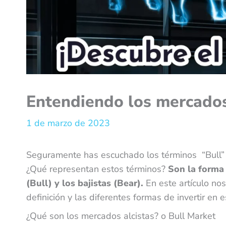
Entendiendo los mercados
1 de marzo de 2023
Seguramente has escuchado los términos “Bull” o
¿Qué representan estos términos?
Son la forma 
(Bull) y los bajistas (Bear).
En este artículo no
definición y las diferentes formas de invertir en
¿Qué son los mercados alcistas? o Bull Market