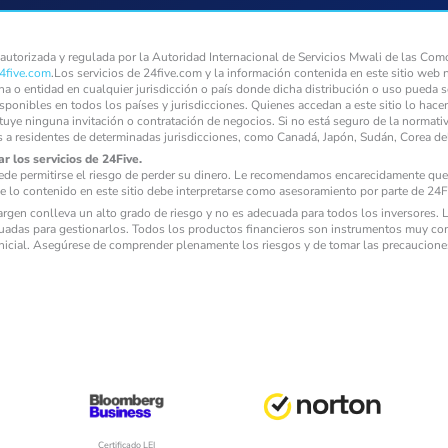
torizada y regulada por la Autoridad Internacional de Servicios Mwali de las Como
4five.com
.Los servicios de 24five.com y la información contenida en este sitio web 
ona o entidad en cualquier jurisdicción o país donde dicha distribución o uso pueda s
isponibles en todos los países y jurisdicciones. Quienes accedan a este sitio lo hace
tuye ninguna invitación o contratación de negocios. Si no está seguro de la normati
s a residentes de determinadas jurisdicciones, como Canadá, Japón, Sudán, Corea d
r los servicios de 24Five.
ede permitirse el riesgo de perder su dinero. Le recomendamos encarecidamente que 
e lo contenido en este sitio debe interpretarse como asesoramiento por parte de 24Fi
gen conlleva un alto grado de riesgo y no es adecuada para todos los inversores. La
adas para gestionarlos. Todos los productos financieros son instrumentos muy com
 inicial. Asegúrese de comprender plenamente los riesgos y de tomar las precaucion
Certificado LEI