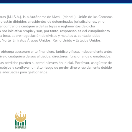
ras (M.I.S.A.), Isla Autónoma de Mwali (Mohéli), Unión de las Comoras,
no están dirigidos a residentes de determinadas jurisdicciones, y no
er contrario a cualquiera de las leyes o reglamentos de dicha
n por iniciativa propia y son, por tanto, responsables del cumplimiento
va local sobre negociación de divisas y metales al contado, debe
el Norte, Emiratos Árabes Unidos, Reino Unido y Estados Unidos.
obtenga asesoramiento financiero, jurídico y fiscal independiente antes
ve o cualquiera de sus afiliados, directores, funcionarios o empleados.
s pérdidas pueden superar la inversión inicial. Por favor, asegúrese de
plejos y conllevan un alto riesgo de perder dinero rápidamente debido
es adecuadas para gestionarlos.