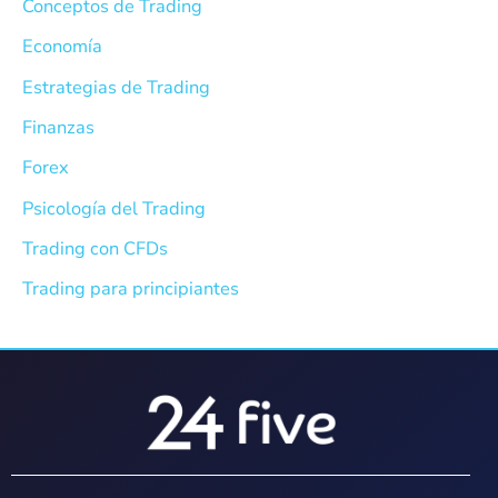
Conceptos de Trading
Economía
Estrategias de Trading
Finanzas
Forex
Psicología del Trading
Trading con CFDs
Trading para principiantes