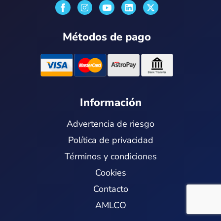
I
Y
L
X
n
o
i
-
s
u
n
t
t
t
k
w
Métodos de pago
a
u
e
i
g
b
d
t
r
e
i
t
a
n
e
m
r
Información
Advertencia de riesgo
Política de privacidad
Términos y condiciones
Cookies
Contacto
AMLCO