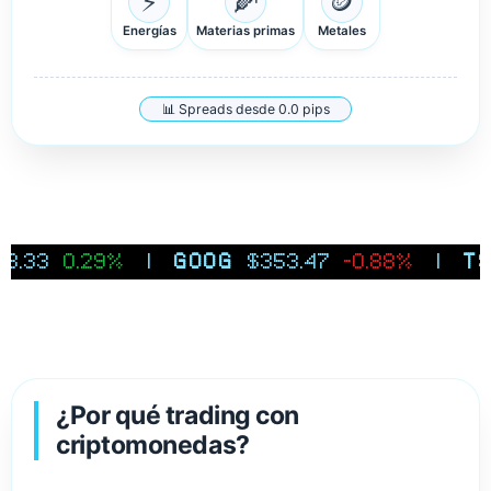
⚡
🌽
🪙
Energías
Materias primas
Metales
📊 Spreads desde 0.0 pips
0.29%
|
GOOG
$353.47
-0.88%
|
TSLA
¿Por qué trading con
criptomonedas?