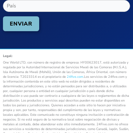
Legal:
One World LTD, con número de registro de empresa: HY00623017, está autorizada y
regulada por la Autoridad Internacional de Servicios Mwali de las Comoras (M.I.S.A.),
Isla Autónoma de Mwali (Mohéli), Unión de las Comoras, África Oriental. con número
de licencia: T2023314 es el propietario de
24five.com
.Los servicios de 24five.com y
la información contenida en este sitio web no están dirigidos a residentes de
determinadas jurisdicciones, y no están pensados para ser distribuidos a, o utilizados
por, cualquier persona o entidad en cualquier jurisdicción o país donde dicha
distribución o uso pueda ser contrario a cualquiera de las leyes o reglamentos de dicha
jurisdicción. Los productos y servicios aquí descritos pueden no estar disponibles en
todos los países y jurisdicciones. Quienes accedan a este sitio lo hacen por iniciativa
propia y son, por tanto, responsables del cumplimiento de las leyes y normativas
locales aplicables. Este comunicado no constituye ninguna invitación o contratación de
negocios. Si no está seguro de la normativa local sobre negociación de divisas y
metales al contado, debe abandonar este sitio inmediatamente. 24Five.com no ofrece
sus servicios a residentes de determinadas jurisdicciones, como Canadá, Japón, Sudán,