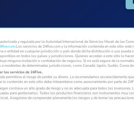
torizada y regulada por la Autoridad Internacional de Servicios Mwali de las Como
4five.com
.Los servicios de 24five.com y la información contenida en este sitio web 
ona o entidad en cualquier jurisdicción o país donde dicha distribución o uso pueda s
isponibles en todos los países y jurisdicciones. Quienes accedan a este sitio lo hace
tuye ninguna invitación o contratación de negocios. Si no está seguro de la normati
s a residentes de determinadas jurisdicciones, como Canadá, Japón, Sudán, Corea d
r los servicios de 24Five.
ede permitirse el riesgo de perder su dinero. Le recomendamos encarecidamente que 
e lo contenido en este sitio debe interpretarse como asesoramiento por parte de 24Fi
gen conlleva un alto grado de riesgo y no es adecuada para todos los inversores. La
adas para gestionarlos. Todos los productos financieros son instrumentos muy com
 inicial. Asegúrese de comprender plenamente los riesgos y de tomar las precaucion