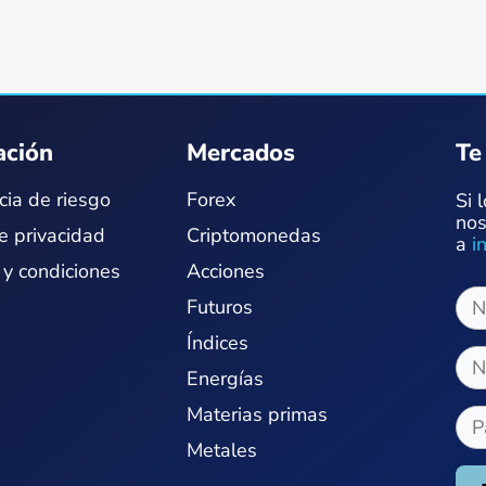
ación
Mercados
Te
cia de riesgo
Forex
Si 
nos
de privacidad
Criptomonedas
a
i
 y condiciones
Acciones
Futuros
Índices
Energías
Materias primas
Metales