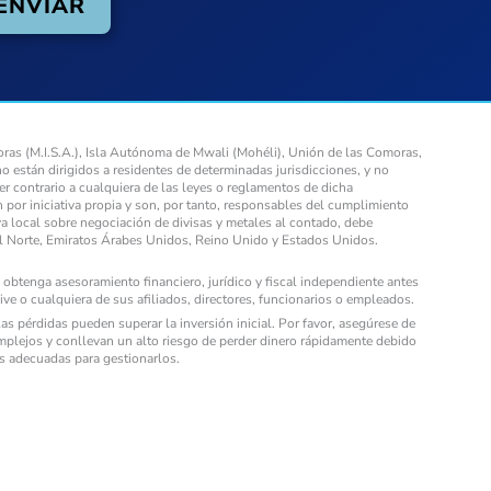
ras (M.I.S.A.), Isla Autónoma de Mwali (Mohéli), Unión de las Comoras,
no están dirigidos a residentes de determinadas jurisdicciones, y no
er contrario a cualquiera de las leyes o reglamentos de dicha
n por iniciativa propia y son, por tanto, responsables del cumplimiento
va local sobre negociación de divisas y metales al contado, debe
el Norte, Emiratos Árabes Unidos, Reino Unido y Estados Unidos.
obtenga asesoramiento financiero, jurídico y fiscal independiente antes
ve o cualquiera de sus afiliados, directores, funcionarios o empleados.
s pérdidas pueden superar la inversión inicial. Por favor, asegúrese de
plejos y conllevan un alto riesgo de perder dinero rápidamente debido
es adecuadas para gestionarlos.