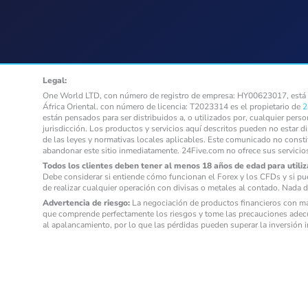
Legal:
One World LTD, con número de registro de empresa: HY00623017, está au
África Oriental. con número de licencia: T2023314 es el propietario de
2
están pensados para ser distribuidos a, o utilizados por, cualquier pers
jurisdicción. Los productos y servicios aquí descritos pueden no estar d
de las leyes y normativas locales aplicables. Este comunicado no consti
abandonar este sitio inmediatamente. 24Five.com no ofrece sus servicio
Todos los clientes deben tener al menos 18 años de edad para utiliza
Debe considerar si entiende cómo funcionan el Forex y los CFDs y si pu
de realizar cualquier operación con divisas o metales al contado. Nada d
Advertencia de riesgo:
La negociación de productos financieros con mar
que comprende perfectamente los riesgos y tome las precauciones adecu
al apalancamiento, por lo que las pérdidas pueden superar la inversión