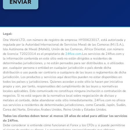
Legal:
One World LTD, con número de registro de empresa: HY00623017, está autorizada y
regulada por la Autoridad Internacional de Servicios Mwali de las Comoras (M.I.S.A.),
Isla Autónoma de Mwali (Mohéli), Unión de las Comoras, África Oriental. con número
de licencia: T2023314 es el propietario de
24five.com
.Los servicios de 24five.com y
la información contenida en este sitio web no están dirigidos a residentes de
determinadas jurisdicciones, y no están pensados para ser distribuidos a, o utilizados
por, cualquier persona o entidad en cualquier jurisdicción o país donde dicha
distribución o uso pueda ser contrario a cualquiera de las leyes o reglamentos de dicha
jurisdicción. Los productos y servicios aquí descritos pueden no estar disponibles en
todos los países y jurisdicciones. Quienes accedan a este sitio lo hacen por iniciativa
propia y son, por tanto, responsables del cumplimiento de las leyes y normativas
locales aplicables. Este comunicado no constituye ninguna invitación o contratación de
negocios. Si no está seguro de la normativa local sobre negociación de divisas y
metales al contado, debe abandonar este sitio inmediatamente. 24Five.com no ofrece
sus servicios a residentes de determinadas jurisdicciones, como Canadá, Japón, Sudán,
Corea del Norte, Emiratos Árabes Unidos, Reino Unido y Estados Unidos.
Todos los clientes deben tener al menos 18 años de edad para utilizar los servicios
de 24Five.
Debe considerar si entiende cómo funcionan el Forex y los CFDs y si puede permitirse
el riesgo de perder su dinero. Le recomendamos encarecidamente que obtenga