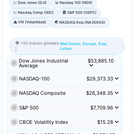
📈 Dow Jones (DJI)
📊 Nasdaq 100 (NDX)
💹 Nasdaq Comp (IXIC)
🏛️ S&P 500 (GSPC)
⚠️ VIX (Volatilidad)
🌏 NASDAQ Asia (NA300AS)
🌍 +50 índices globales
Wall Street, Europa, Asia,
Latam
|
Dow Jones Industrial
$53,885.10
Average
NASDAQ-100
$29,373.33
NASDAQ Composite
$26,348.35
S&P 500
$7,709.96
CBOE Volatility Index
$15.28