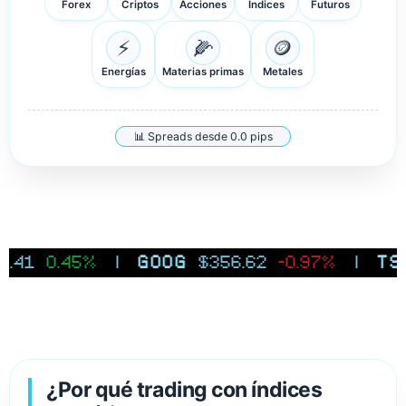
Forex
Criptos
Acciones
Índices
Futuros
⚡
🌽
🪙
Energías
Materias primas
Metales
📊 Spreads desde 0.0 pips
.45%
|
GOOG
$356.62
-0.97%
|
TSLA
$3
¿Por qué trading con índices