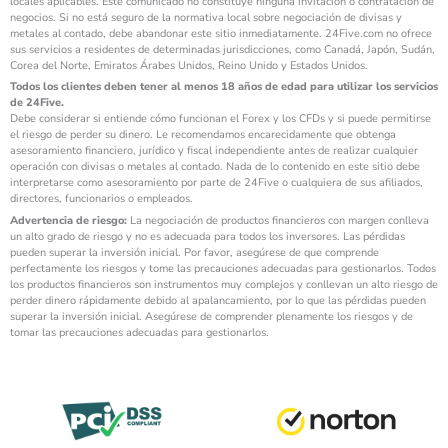
locales aplicables. Este comunicado no constituye ninguna invitación o contratación de
negocios. Si no está seguro de la normativa local sobre negociación de divisas y
metales al contado, debe abandonar este sitio inmediatamente. 24Five.com no ofrece
sus servicios a residentes de determinadas jurisdicciones, como Canadá, Japón, Sudán,
Corea del Norte, Emiratos Árabes Unidos, Reino Unido y Estados Unidos.
Todos los clientes deben tener al menos 18 años de edad para utilizar los servicios
de 24Five.
Debe considerar si entiende cómo funcionan el Forex y los CFDs y si puede permitirse
el riesgo de perder su dinero. Le recomendamos encarecidamente que obtenga
asesoramiento financiero, jurídico y fiscal independiente antes de realizar cualquier
operación con divisas o metales al contado. Nada de lo contenido en este sitio debe
interpretarse como asesoramiento por parte de 24Five o cualquiera de sus afiliados,
directores, funcionarios o empleados.
Advertencia de riesgo:
La negociación de productos financieros con margen conlleva
un alto grado de riesgo y no es adecuada para todos los inversores. Las pérdidas
pueden superar la inversión inicial. Por favor, asegúrese de que comprende
perfectamente los riesgos y tome las precauciones adecuadas para gestionarlos. Todos
los productos financieros son instrumentos muy complejos y conllevan un alto riesgo de
perder dinero rápidamente debido al apalancamiento, por lo que las pérdidas pueden
superar la inversión inicial. Asegúrese de comprender plenamente los riesgos y de
tomar las precauciones adecuadas para gestionarlos.