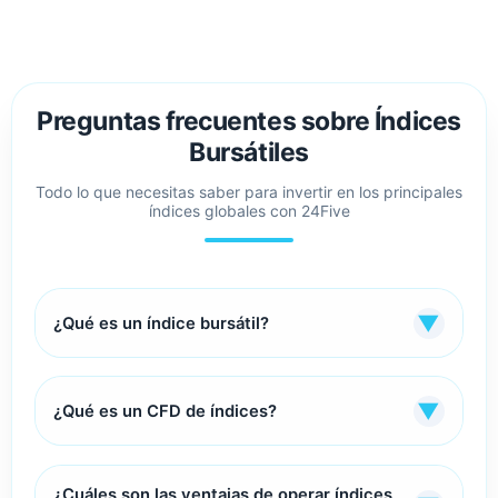
Preguntas frecuentes sobre Índices
Bursátiles
Todo lo que necesitas saber para invertir en los principales
índices globales con 24Five
▼
¿Qué es un índice bursátil?
Los
índices bursátiles
son
activos financieros
que
▼
¿Qué es un CFD de índices?
ponderan la capitalización bursátil
de varias
empresas de un sector o una región económica.
📊
Analogía simple:
Cuando compras una acción de
Los
CFDs (Contratos por Diferencia)
son un
¿Cuáles son las ventajas de operar índices