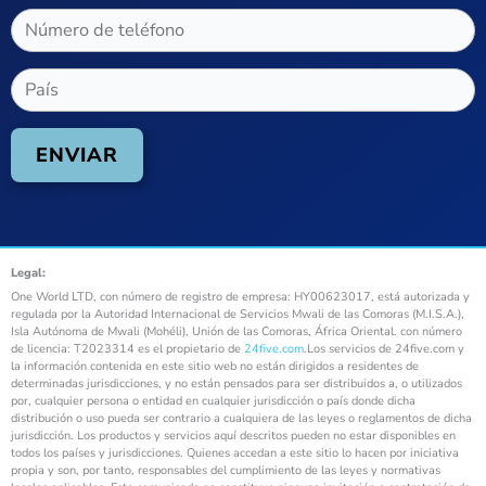
Legal:
One World LTD, con número de registro de empresa: HY00623017, está autorizada y
regulada por la Autoridad Internacional de Servicios Mwali de las Comoras (M.I.S.A.),
Isla Autónoma de Mwali (Mohéli), Unión de las Comoras, África Oriental. con número
de licencia: T2023314 es el propietario de
24five.com
.Los servicios de 24five.com y
la información contenida en este sitio web no están dirigidos a residentes de
determinadas jurisdicciones, y no están pensados para ser distribuidos a, o utilizados
por, cualquier persona o entidad en cualquier jurisdicción o país donde dicha
distribución o uso pueda ser contrario a cualquiera de las leyes o reglamentos de dicha
jurisdicción. Los productos y servicios aquí descritos pueden no estar disponibles en
todos los países y jurisdicciones. Quienes accedan a este sitio lo hacen por iniciativa
propia y son, por tanto, responsables del cumplimiento de las leyes y normativas