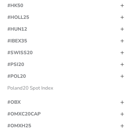
#HK50
#HOLL25
#HUN12
#IBEX35
#SWISS20
#PSI20
#POL20
Poland20 Spot Index
#OBX
#OMXC20CAP
#OMXH25