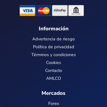
g
b
d
t
r
e
i
t
a
n
e
m
r
Información
Advertencia de riesgo
Política de privacidad
Términos y condiciones
Cookies
Contacto
AMLCO
Mercados
Forex