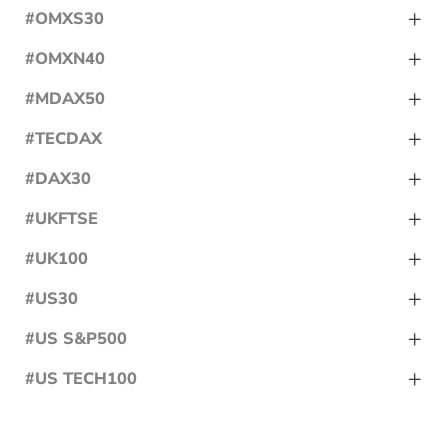
#OMXS30
#OMXN40
#MDAX50
#TECDAX
#DAX30
#UKFTSE
#UK100
#US30
#US S&P500
#US TECH100