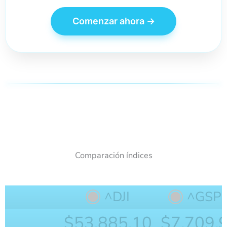
Comenzar ahora →
Comparación índices
^DJI
^GSP
$53,885.10
$7,709.