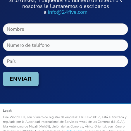
Si lo desea, indíquenos su número de teléfono y
nosotros le llamaremos o escribanos
a
info@24five.com
Legal:
One World LTD, con número de registro de empresa: HY00623017, está autorizada y
regulada por la Autoridad Internacional de Servicios Mwali de las Comoras (M.I.S.A.),
Isla Autónoma de Mwali (Mohéli), Unión de las Comoras, África Oriental. con número