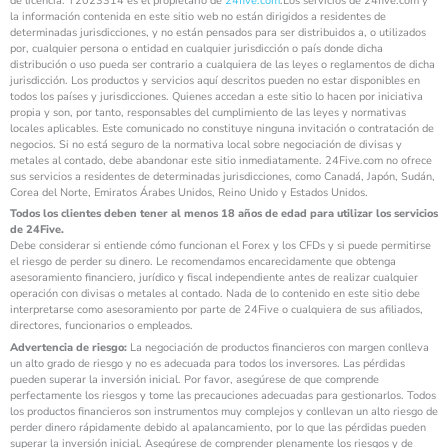
de licencia: T2023314 es el propietario de
24five.com
.Los servicios de 24five.com y
la información contenida en este sitio web no están dirigidos a residentes de
determinadas jurisdicciones, y no están pensados para ser distribuidos a, o utilizados
por, cualquier persona o entidad en cualquier jurisdicción o país donde dicha
distribución o uso pueda ser contrario a cualquiera de las leyes o reglamentos de dicha
jurisdicción. Los productos y servicios aquí descritos pueden no estar disponibles en
todos los países y jurisdicciones. Quienes accedan a este sitio lo hacen por iniciativa
propia y son, por tanto, responsables del cumplimiento de las leyes y normativas
locales aplicables. Este comunicado no constituye ninguna invitación o contratación de
negocios. Si no está seguro de la normativa local sobre negociación de divisas y
metales al contado, debe abandonar este sitio inmediatamente. 24Five.com no ofrece
sus servicios a residentes de determinadas jurisdicciones, como Canadá, Japón, Sudán,
Corea del Norte, Emiratos Árabes Unidos, Reino Unido y Estados Unidos.
Todos los clientes deben tener al menos 18 años de edad para utilizar los servicios
de 24Five.
Debe considerar si entiende cómo funcionan el Forex y los CFDs y si puede permitirse
el riesgo de perder su dinero. Le recomendamos encarecidamente que obtenga
asesoramiento financiero, jurídico y fiscal independiente antes de realizar cualquier
operación con divisas o metales al contado. Nada de lo contenido en este sitio debe
interpretarse como asesoramiento por parte de 24Five o cualquiera de sus afiliados,
directores, funcionarios o empleados.
Advertencia de riesgo:
La negociación de productos financieros con margen conlleva
un alto grado de riesgo y no es adecuada para todos los inversores. Las pérdidas
pueden superar la inversión inicial. Por favor, asegúrese de que comprende
perfectamente los riesgos y tome las precauciones adecuadas para gestionarlos. Todos
los productos financieros son instrumentos muy complejos y conllevan un alto riesgo de
perder dinero rápidamente debido al apalancamiento, por lo que las pérdidas pueden
superar la inversión inicial. Asegúrese de comprender plenamente los riesgos y de