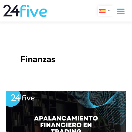
Ir
al
contenido
Finanzas
Apalancamiento
Financiero
en
Trading