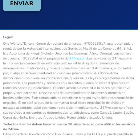
Legal:
One World LTD, con número de registro de empresa: HY00623017, está autorizada y
regulada por la Autoridad Internacional de Servicios Mwali de las Comoras (M.I.S.A.),
Isla Autónoma de Mwali (Mohéli), Unión de las Comoras, África Oriental. con número
de licencia: T2023314 es el propietario de
24five.com
.Los servicios de 24five.com y
la información contenida en este sitio web no están dirigidos a residentes de
determinadas jurisdicciones, y no están pensados para ser distribuidos a, o utilizados
por, cualquier persona o entidad en cualquier jurisdicción o país donde dicha
distribución o uso pueda ser contrario a cualquiera de las leyes o reglamentos de dicha
jurisdicción. Los productos y servicios aquí descritos pueden no estar disponibles en
todos los países y jurisdicciones. Quienes accedan a este sitio lo hacen por iniciativa
propia y son, por tanto, responsables del cumplimiento de las leyes y normativas
locales aplicables. Este comunicado no constituye ninguna invitación o contratación de
negocios. Si no está seguro de la normativa local sobre negociación de divisas y
metales al contado, debe abandonar este sitio inmediatamente. 24Five.com no ofrece
sus servicios a residentes de determinadas jurisdicciones, como Canadá, Japón, Sudán,
Corea del Norte, Emiratos Árabes Unidos, Reino Unido y Estados Unidos.
Todos los clientes deben tener al menos 18 años de edad para utilizar los servicios
de 24Five.
Debe considerar si entiende cómo funcionan el Forex y los CFDs y si puede permitirse