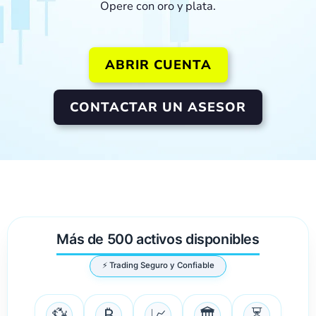
Opere con oro y plata.
ABRIR CUENTA
CONTACTAR UN ASESOR
Más de 500 activos disponibles
⚡ Trading Seguro y Confiable
💱
₿
📈
🏛️
⏳