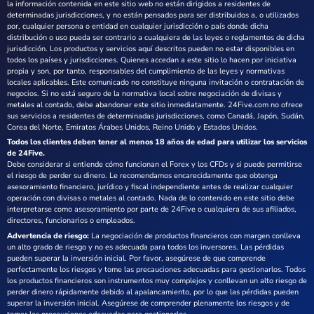
la información contenida en este sitio web no están dirigidos a residentes de
determinadas jurisdicciones, y no están pensados para ser distribuidos a, o utilizados
por, cualquier persona o entidad en cualquier jurisdicción o país donde dicha
distribución o uso pueda ser contrario a cualquiera de las leyes o reglamentos de dicha
jurisdicción. Los productos y servicios aquí descritos pueden no estar disponibles en
todos los países y jurisdicciones. Quienes accedan a este sitio lo hacen por iniciativa
propia y son, por tanto, responsables del cumplimiento de las leyes y normativas
locales aplicables. Este comunicado no constituye ninguna invitación o contratación de
negocios. Si no está seguro de la normativa local sobre negociación de divisas y
metales al contado, debe abandonar este sitio inmediatamente. 24Five.com no ofrece
sus servicios a residentes de determinadas jurisdicciones, como Canadá, Japón, Sudán,
Corea del Norte, Emiratos Árabes Unidos, Reino Unido y Estados Unidos.
Todos los clientes deben tener al menos 18 años de edad para utilizar los servicios
de 24Five.
Debe considerar si entiende cómo funcionan el Forex y los CFDs y si puede permitirse
el riesgo de perder su dinero. Le recomendamos encarecidamente que obtenga
asesoramiento financiero, jurídico y fiscal independiente antes de realizar cualquier
operación con divisas o metales al contado. Nada de lo contenido en este sitio debe
interpretarse como asesoramiento por parte de 24Five o cualquiera de sus afiliados,
directores, funcionarios o empleados.
Advertencia de riesgo:
La negociación de productos financieros con margen conlleva
un alto grado de riesgo y no es adecuada para todos los inversores. Las pérdidas
pueden superar la inversión inicial. Por favor, asegúrese de que comprende
perfectamente los riesgos y tome las precauciones adecuadas para gestionarlos. Todos
los productos financieros son instrumentos muy complejos y conllevan un alto riesgo de
perder dinero rápidamente debido al apalancamiento, por lo que las pérdidas pueden
superar la inversión inicial. Asegúrese de comprender plenamente los riesgos y de