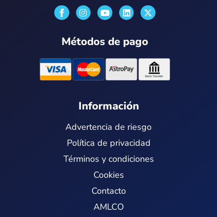
I
Y
L
X
n
o
i
-
s
u
n
t
t
t
k
w
Métodos de pago
a
u
e
i
g
b
d
t
r
e
i
t
a
n
e
m
r
Información
Advertencia de riesgo
Política de privacidad
Términos y condiciones
Cookies
Contacto
AMLCO