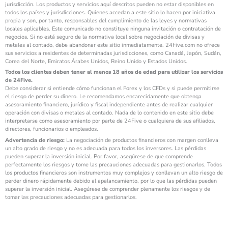
jurisdicción. Los productos y servicios aquí descritos pueden no estar disponibles en
todos los países y jurisdicciones. Quienes accedan a este sitio lo hacen por iniciativa
propia y son, por tanto, responsables del cumplimiento de las leyes y normativas
locales aplicables. Este comunicado no constituye ninguna invitación o contratación de
negocios. Si no está seguro de la normativa local sobre negociación de divisas y
metales al contado, debe abandonar este sitio inmediatamente. 24Five.com no ofrece
sus servicios a residentes de determinadas jurisdicciones, como Canadá, Japón, Sudán,
Corea del Norte, Emiratos Árabes Unidos, Reino Unido y Estados Unidos.
Todos los clientes deben tener al menos 18 años de edad para utilizar los servicios
de 24Five.
Debe considerar si entiende cómo funcionan el Forex y los CFDs y si puede permitirse
el riesgo de perder su dinero. Le recomendamos encarecidamente que obtenga
asesoramiento financiero, jurídico y fiscal independiente antes de realizar cualquier
operación con divisas o metales al contado. Nada de lo contenido en este sitio debe
interpretarse como asesoramiento por parte de 24Five o cualquiera de sus afiliados,
directores, funcionarios o empleados.
Advertencia de riesgo:
La negociación de productos financieros con margen conlleva
un alto grado de riesgo y no es adecuada para todos los inversores. Las pérdidas
pueden superar la inversión inicial. Por favor, asegúrese de que comprende
perfectamente los riesgos y tome las precauciones adecuadas para gestionarlos. Todos
los productos financieros son instrumentos muy complejos y conllevan un alto riesgo de
perder dinero rápidamente debido al apalancamiento, por lo que las pérdidas pueden
superar la inversión inicial. Asegúrese de comprender plenamente los riesgos y de
tomar las precauciones adecuadas para gestionarlos.