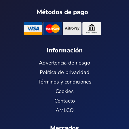
s
u
n
t
t
t
k
w
Métodos de pago
a
u
e
i
g
b
d
t
r
e
i
t
a
n
e
m
r
Información
Advertencia de riesgo
Política de privacidad
Términos y condiciones
Cookies
Contacto
AMLCO
Mercados