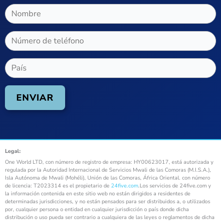
Legal:
One World LTD, con número de registro de empresa: HY00623017, está autorizada y
regulada por la Autoridad Internacional de Servicios Mwali de las Comoras (M.I.S.A.),
Isla Autónoma de Mwali (Mohéli), Unión de las Comoras, África Oriental. con número
de licencia: T2023314 es el propietario de
24five.com
.Los servicios de 24five.com y
la información contenida en este sitio web no están dirigidos a residentes de
determinadas jurisdicciones, y no están pensados para ser distribuidos a, o utilizados
por, cualquier persona o entidad en cualquier jurisdicción o país donde dicha
distribución o uso pueda ser contrario a cualquiera de las leyes o reglamentos de dicha