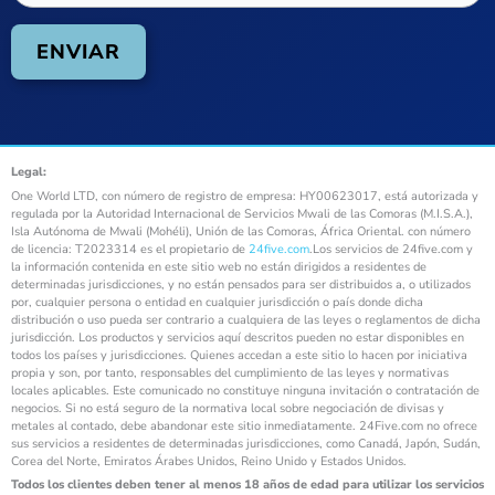
Legal:
One World LTD, con número de registro de empresa: HY00623017, está autorizada y
regulada por la Autoridad Internacional de Servicios Mwali de las Comoras (M.I.S.A.),
Isla Autónoma de Mwali (Mohéli), Unión de las Comoras, África Oriental. con número
de licencia: T2023314 es el propietario de
24five.com
.Los servicios de 24five.com y
la información contenida en este sitio web no están dirigidos a residentes de
determinadas jurisdicciones, y no están pensados para ser distribuidos a, o utilizados
por, cualquier persona o entidad en cualquier jurisdicción o país donde dicha
distribución o uso pueda ser contrario a cualquiera de las leyes o reglamentos de dicha
jurisdicción. Los productos y servicios aquí descritos pueden no estar disponibles en
todos los países y jurisdicciones. Quienes accedan a este sitio lo hacen por iniciativa
propia y son, por tanto, responsables del cumplimiento de las leyes y normativas
locales aplicables. Este comunicado no constituye ninguna invitación o contratación de
negocios. Si no está seguro de la normativa local sobre negociación de divisas y
metales al contado, debe abandonar este sitio inmediatamente. 24Five.com no ofrece
sus servicios a residentes de determinadas jurisdicciones, como Canadá, Japón, Sudán,
Corea del Norte, Emiratos Árabes Unidos, Reino Unido y Estados Unidos.
Todos los clientes deben tener al menos 18 años de edad para utilizar los servicios