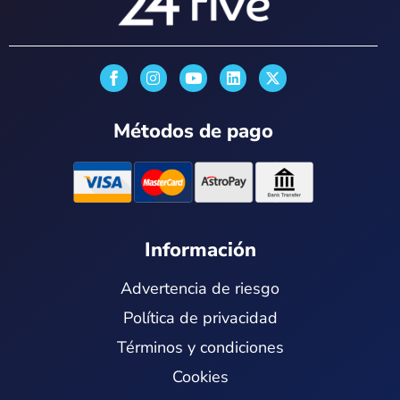
I
Y
L
X
n
o
i
-
s
u
n
t
t
t
k
w
Métodos de pago
a
u
e
i
g
b
d
t
r
e
i
t
a
n
e
m
r
Información
Advertencia de riesgo
Política de privacidad
Términos y condiciones
Cookies