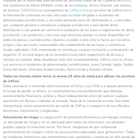
regulada por la Autoridad Internacional de Servicios Mwali de las Comoras (M.I.S.A.),
Isla Autónoma de Mwali (Mohéli), Unión de las Comoras, África Oriental. con número
de licencia: T2023314 es el propietario de
24five.com
.Los servicios de 24five.com y
la información contenida en este sitio web no están dirigidos a residentes de
determinadas jurisdicciones, y no están pensados para ser distribuidos a, o utilizados
por, cualquier persona o entidad en cualquier jurisdicción o país donde dicha
distribución o uso pueda ser contrario a cualquiera de las leyes o reglamentos de dicha
jurisdicción. Los productos y servicios aquí descritos pueden no estar disponibles en
todos los países y jurisdicciones. Quienes accedan a este sitio lo hacen por iniciativa
propia y son, por tanto, responsables del cumplimiento de las leyes y normativas
locales aplicables. Este comunicado no constituye ninguna invitación o contratación de
negocios. Si no está seguro de la normativa local sobre negociación de divisas y
metales al contado, debe abandonar este sitio inmediatamente. 24Five.com no ofrece
sus servicios a residentes de determinadas jurisdicciones, como Canadá, Japón, Sudán,
Corea del Norte, Emiratos Árabes Unidos, Reino Unido y Estados Unidos.
Todos los clientes deben tener al menos 18 años de edad para utilizar los servicios
de 24Five.
Debe considerar si entiende cómo funcionan el Forex y los CFDs y si puede permitirse
el riesgo de perder su dinero. Le recomendamos encarecidamente que obtenga
asesoramiento financiero, jurídico y fiscal independiente antes de realizar cualquier
operación con divisas o metales al contado. Nada de lo contenido en este sitio debe
interpretarse como asesoramiento por parte de 24Five o cualquiera de sus afiliados,
directores, funcionarios o empleados.
Advertencia de riesgo:
La negociación de productos financieros con margen conlleva
un alto grado de riesgo y no es adecuada para todos los inversores. Las pérdidas
pueden superar la inversión inicial. Por favor, asegúrese de que comprende
perfectamente los riesgos y tome las precauciones adecuadas para gestionarlos. Todos
los productos financieros son instrumentos muy complejos y conllevan un alto riesgo de