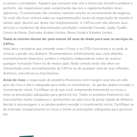
os países e jurisdições. Aqueles que acessam este site o fazem por iniciativa própria e,
portanto, são responsáveis pelo cumprimento das leis e regulamentações locais
aplicáveis. O comunicado não constitui nenhum convite ou recrutamento de negócios.
Se você não tiver certeza sobre as regulamentações locais de negociação de moedas e
metais spot, deverá sair deste site imediatamente. A 24Five.com não oferece seus
serviços a residentes de determinadas jurisdições, incluindo Canadá, Japão, Sudão,
Coreia do Norte, Emirados Árabes Unidos, Reino Unido e Estados Unidos.
Todos os clientes devem ter pelo menos 18 anos de idade para usar os serviços da
24Five.
Você deve considerar que entende como o Forex e os CFDs funcionam e se pode se
arriscar a perder seu dinheiro. Recomendamos enfaticamente que você obtenha
aconselhamento financeiro, jurídico e tributário independente antes de realizar
qualquer transação Forex ou de metais spot. Nada contido neste site deve ser
interpretado como aconselhamento da 24Five ou de qualquer uma de suas afiliadas,
diretores, executivos ou funcionários.
Aviso de risco:
a negociação de produtos financeiros com margem acarreta um alto
grau de risco e não é adequada para todos os investidores. As perdas podem exceder o
investimento inicial. Certifique-se de que você compreenda totalmente os riscos e
tome as precauções adequadas para gerenciá-los. Todos os produtos financeiros são
instrumentos muito complexos e apresentam um alto risco de perda rápida de dinheiro
devido à alavancagem, e as perdas podem exceder o investimento inicial. Certifique-se
de entender completamente os riscos e tomar as precauções adequadas para gerenciá-
los.