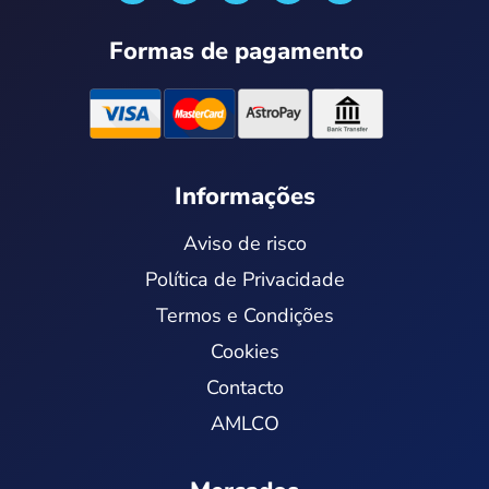
s
u
n
t
t
t
k
w
a
u
e
i
Formas de pagamento
g
b
d
t
r
e
i
t
a
n
e
m
r
Informações
Aviso de risco
Política de Privacidade
Termos e Condições
Cookies
Contacto
AMLCO