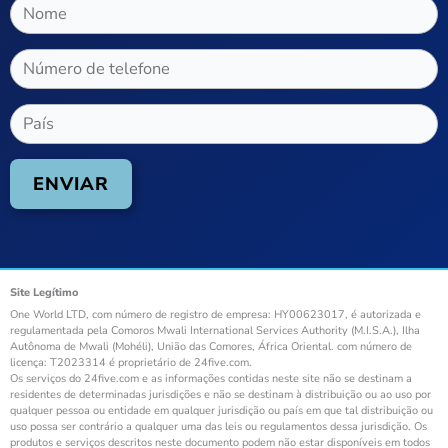
Site Legítimo
One World LTD, com número de registro de empresa: HY00623017, é autorizada e
regulamentada pela Comoros Mwali International Services Authority (M.I.S.A.), Ilha
Autônoma de Mwali (Mohéli), União das Comores, África Oriental. com número de
licença: T2023314 é proprietário de 24five.com.
Os serviços do 24five.com e as informações contidas neste site não se destinam a
residentes de determinadas jurisdições e não se destinam à distribuição ou ao uso por
qualquer pessoa ou entidade em qualquer jurisdição ou país em que tal distribuição ou
uso possa ser contrário a qualquer uma das leis ou regulamentos dessa jurisdição. Os
produtos e serviços descritos neste documento podem não estar disponíveis em todos