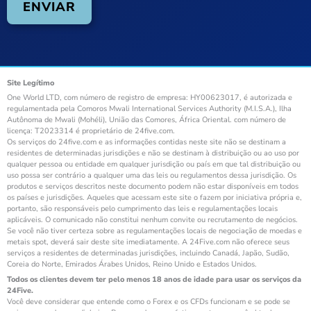
Site Legítimo
One World LTD, com número de registro de empresa: HY00623017, é autorizada e
regulamentada pela Comoros Mwali International Services Authority (M.I.S.A.), Ilha
Autônoma de Mwali (Mohéli), União das Comores, África Oriental. com número de
licença: T2023314 é proprietário de 24five.com.
Os serviços do 24five.com e as informações contidas neste site não se destinam a
residentes de determinadas jurisdições e não se destinam à distribuição ou ao uso por
qualquer pessoa ou entidade em qualquer jurisdição ou país em que tal distribuição ou
uso possa ser contrário a qualquer uma das leis ou regulamentos dessa jurisdição. Os
produtos e serviços descritos neste documento podem não estar disponíveis em todos
os países e jurisdições. Aqueles que acessam este site o fazem por iniciativa própria e,
portanto, são responsáveis pelo cumprimento das leis e regulamentações locais
aplicáveis. O comunicado não constitui nenhum convite ou recrutamento de negócios.
Se você não tiver certeza sobre as regulamentações locais de negociação de moedas e
metais spot, deverá sair deste site imediatamente. A 24Five.com não oferece seus
serviços a residentes de determinadas jurisdições, incluindo Canadá, Japão, Sudão,
Coreia do Norte, Emirados Árabes Unidos, Reino Unido e Estados Unidos.
Todos os clientes devem ter pelo menos 18 anos de idade para usar os serviços da
24Five.
Você deve considerar que entende como o Forex e os CFDs funcionam e se pode se