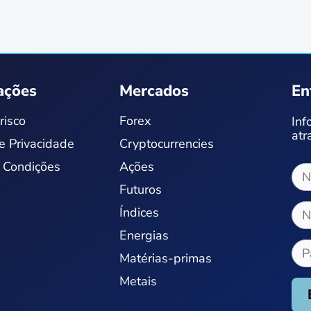
ações
Mercados
En
risco
Forex
Inf
atr
de Privacidade
Cryptocurrencies
 Condições
Ações
Futuros
Índices
Energias
Matérias-primas
Metais