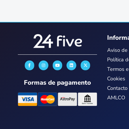
Inform
Aviso de 
Política 
I
Y
L
X
n
o
i
-
Termos e
s
u
n
t
t
t
k
w
Cookies
a
u
e
i
Formas de pagamento
g
b
d
t
r
e
i
t
Contacto
a
n
e
m
r
AMLCO