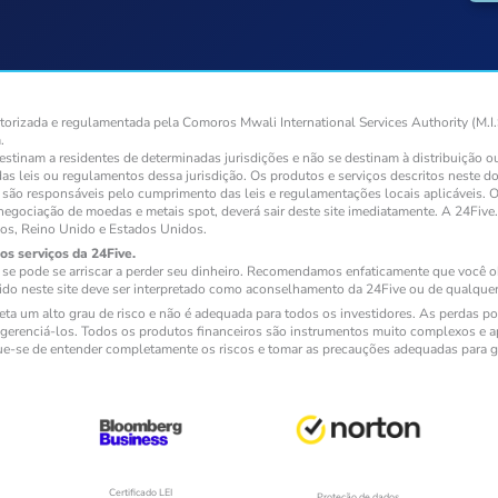
rizada e regulamentada pela Comoros Mwali International Services Authority (M.I.
.
destinam a residentes de determinadas jurisdições e não se destinam à distribuição 
das leis ou regulamentos dessa jurisdição. Os produtos e serviços descritos neste 
to, são responsáveis pelo cumprimento das leis e regulamentações locais aplicáveis
negociação de moedas e metais spot, deverá sair deste site imediatamente. A 24Five
dos, Reino Unido e Estados Unidos.
os serviços da 24Five.
e pode se arriscar a perder seu dinheiro. Recomendamos enfaticamente que você ob
ido neste site deve ser interpretado como aconselhamento da 24Five ou de qualquer 
a um alto grau de risco e não é adequada para todos os investidores. As perdas pod
erenciá-los. Todos os produtos financeiros são instrumentos muito complexos e ap
que-se de entender completamente os riscos e tomar as precauções adequadas para g
Certificado LEI
Proteção de dados