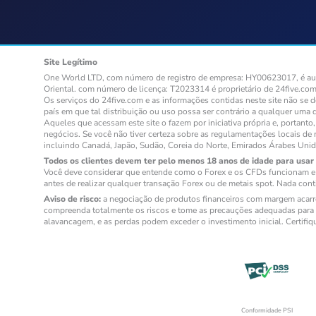
Site Legítimo
One World LTD, com número de registro de empresa: HY00623017, é auto
Oriental. com número de licença: T2023314 é proprietário de 24five.com
Os serviços do 24five.com e as informações contidas neste site não se 
país em que tal distribuição ou uso possa ser contrário a qualquer uma 
Aqueles que acessam este site o fazem por iniciativa própria e, portan
negócios. Se você não tiver certeza sobre as regulamentações locais de 
incluindo Canadá, Japão, Sudão, Coreia do Norte, Emirados Árabes Uni
Todos os clientes devem ter pelo menos 18 anos de idade para usar 
Você deve considerar que entende como o Forex e os CFDs funcionam e s
antes de realizar qualquer transação Forex ou de metais spot. Nada cont
Aviso de risco:
a negociação de produtos financeiros com margem acarret
compreenda totalmente os riscos e tome as precauções adequadas para g
alavancagem, e as perdas podem exceder o investimento inicial. Certifi
Conformidade PSI