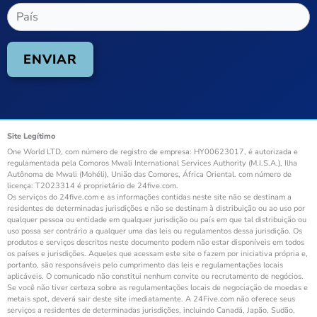
Site Legítimo
One World LTD, com número de registro de empresa: HY00623017, é autorizada e
regulamentada pela Comoros Mwali International Services Authority (M.I.S.A.), Ilha
Autônoma de Mwali (Mohéli), União das Comores, África Oriental. com número de
licença: T2023314 é proprietário de 24five.com.
Os serviços do 24five.com e as informações contidas neste site não se destinam a
residentes de determinadas jurisdições e não se destinam à distribuição ou ao uso por
qualquer pessoa ou entidade em qualquer jurisdição ou país em que tal distribuição ou
uso possa ser contrário a qualquer uma das leis ou regulamentos dessa jurisdição. Os
produtos e serviços descritos neste documento podem não estar disponíveis em todos
os países e jurisdições. Aqueles que acessam este site o fazem por iniciativa própria e,
portanto, são responsáveis pelo cumprimento das leis e regulamentações locais
aplicáveis. O comunicado não constitui nenhum convite ou recrutamento de negócios.
Se você não tiver certeza sobre as regulamentações locais de negociação de moedas e
metais spot, deverá sair deste site imediatamente. A 24Five.com não oferece seus
serviços a residentes de determinadas jurisdições, incluindo Canadá, Japão, Sudão,