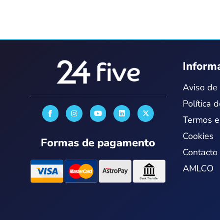
Inform
Aviso de 
Política 
I
Y
L
X
n
o
i
-
Termos e
s
u
n
t
t
t
k
w
Cookies
a
u
e
i
Formas de pagamento
g
b
d
t
r
e
i
t
Contacto
a
n
e
m
r
AMLCO