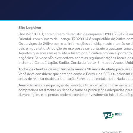
Site Legítimo
One World LTD, com número de registro de empresa: HY00623017, é auto
Oriental. com número de licença: T2023314 é proprietário de 24five.com
Os serviços do 24five.com e as informações contidas neste site não se 
país em que tal distribuição ou uso possa ser contrário a qualquer uma 
Aqueles que acessam este site o fazem por iniciativa própria e, portan
negócios. Se você não tiver certeza sobre as regulamentações locais de 
incluindo Canadá, Japão, Sudão, Coreia do Norte, Emirados Árabes Uni
Todos os clientes devem ter pelo menos 18 anos de idade para usar 
Você deve considerar que entende como o Forex e os CFDs funcionam e s
antes de realizar qualquer transação Forex ou de metais spot. Nada cont
Aviso de risco:
a negociação de produtos financeiros com margem acarret
compreenda totalmente os riscos e tome as precauções adequadas para g
alavancagem, e as perdas podem exceder o investimento inicial. Certifi
Conformidade PSI