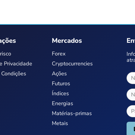
ações
Mercados
En
risco
Forex
Inf
atr
de Privacidade
Cryptocurrencies
 Condições
Ações
Futuros
Índices
Energias
Matérias-primas
Metais