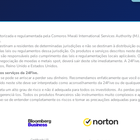
rizada e regulamentada pela Comoros Mwali International Services Authority (M.I.
.
destinam a residentes de determinadas jurisdições e não se destinam à distribuição 
das leis ou regulamentos dessa jurisdição. Os produtos e serviços descritos neste 
to, são responsáveis pelo cumprimento das leis e regulamentações locais aplicáveis
negociação de moedas e metais spot, deverá sair deste site imediatamente. A 24Five
dos, Reino Unido e Estados Unidos.
os serviços da 24Five.
e pode se arriscar a perder seu dinheiro. Recomendamos enfaticamente que você ob
ido neste site deve ser interpretado como aconselhamento da 24Five ou de qualquer 
a um alto grau de risco e não é adequada para todos os investidores. As perdas pod
erenciá-los. Todos os produtos financeiros são instrumentos muito complexos e ap
que-se de entender completamente os riscos e tomar as precauções adequadas para g
Certificado LEI