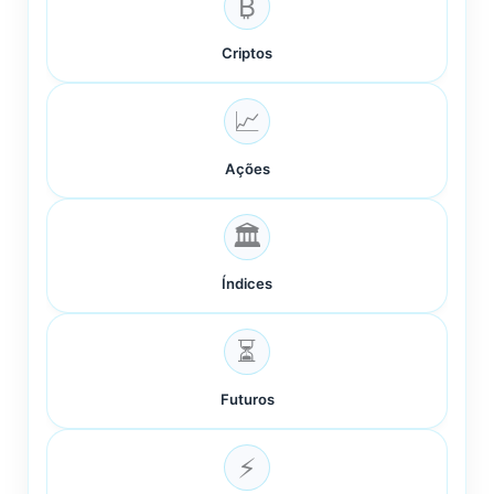
₿
Criptos
📈
Ações
🏛️
Índices
⏳
Futuros
⚡