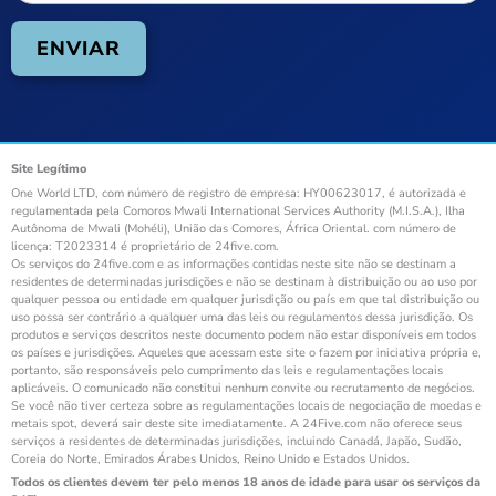
Site Legítimo
One World LTD, com número de registro de empresa: HY00623017, é autorizada e
regulamentada pela Comoros Mwali International Services Authority (M.I.S.A.), Ilha
Autônoma de Mwali (Mohéli), União das Comores, África Oriental. com número de
licença: T2023314 é proprietário de 24five.com.
Os serviços do 24five.com e as informações contidas neste site não se destinam a
residentes de determinadas jurisdições e não se destinam à distribuição ou ao uso por
qualquer pessoa ou entidade em qualquer jurisdição ou país em que tal distribuição ou
uso possa ser contrário a qualquer uma das leis ou regulamentos dessa jurisdição. Os
produtos e serviços descritos neste documento podem não estar disponíveis em todos
os países e jurisdições. Aqueles que acessam este site o fazem por iniciativa própria e,
portanto, são responsáveis pelo cumprimento das leis e regulamentações locais
aplicáveis. O comunicado não constitui nenhum convite ou recrutamento de negócios.
Se você não tiver certeza sobre as regulamentações locais de negociação de moedas e
metais spot, deverá sair deste site imediatamente. A 24Five.com não oferece seus
serviços a residentes de determinadas jurisdições, incluindo Canadá, Japão, Sudão,
Coreia do Norte, Emirados Árabes Unidos, Reino Unido e Estados Unidos.
Todos os clientes devem ter pelo menos 18 anos de idade para usar os serviços da