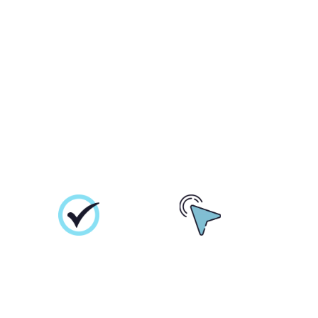
i 24Five ?
Écarts
Opérations
serrés
ultra-rapides