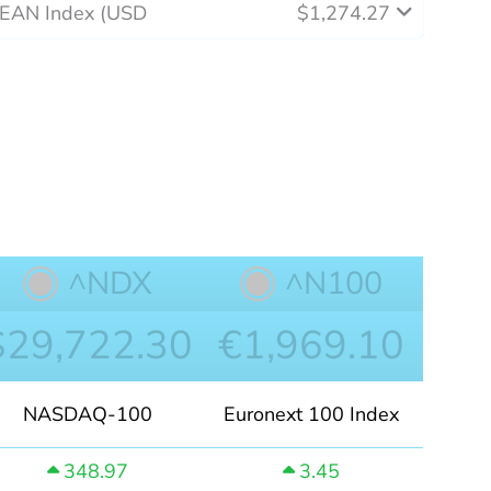
SEAN Index (USD
$1,274.27
^NDX
^N100
$29,722.30
€1,969.10
NASDAQ-100
Euronext 100 Index
348.97
3.45