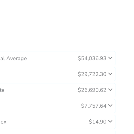
ial Average
$54,036.93
$29,722.30
te
$26,690.62
$7,757.64
dex
$14.90