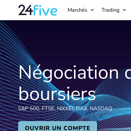
Aller
Marchés
Trading
au
contenu
Négociation d
boursiers
S&P 500, FTSE, NIKKEI, DAX, NASDAQ
OUVRIR UN COMPTE