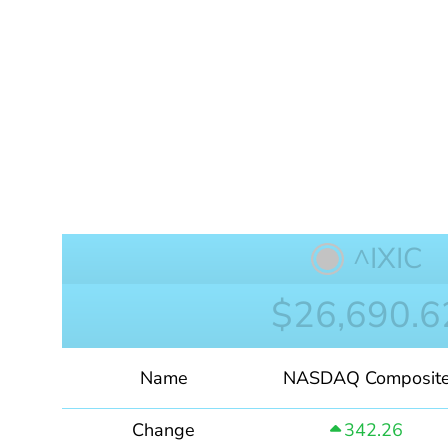
^IXIC
$26,690.6
Name
NASDAQ Composit
Change
342.26