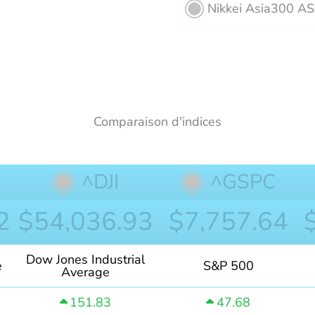
Nikkei Asia300 A
Comparaison d'indices
^DJI
^GSPC
2
$54,036.93
$7,757.64
Dow Jones Industrial
e
S&P 500
Average
151.83
47.68