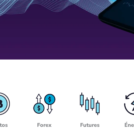
tos
Forex
Futures
Éne