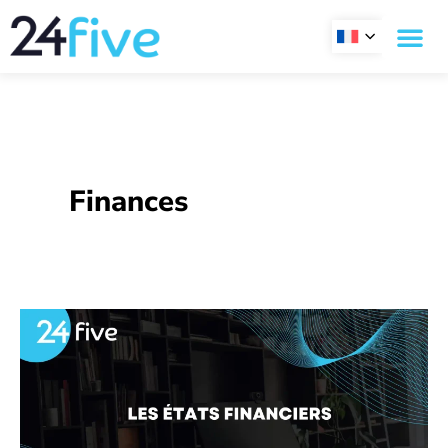
Aller
au
contenu
Finances
Les
états
financiers