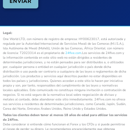
Legal:
One World LTD, con número de registro de empresa: HY00623017, está autorizada y
regulada por la Autoridad Internacional de Servicios Mwali de las Comoras (M.I.S.A.),
Isla Autónoma de Mwali (Mohéli), Unión de las Comoras, África Oriental. con número
de licencia: T2023314 es el propietario de
24five.com
.Los servicios de 24five.com y
la información contenida en este sitio web no están dirigidos a residentes de
determinadas jurisdicciones, y no están pensados para ser distribuidos a, o utilizados
por, cualquier persona o entidad en cualquier jurisdicción o país donde dicha
distribución o uso pueda ser contrario a cualquiera de las leyes o reglamentos de dicha
jurisdicción. Los productos y servicios aquí descritos pueden no estar disponibles en
todos los países y jurisdicciones. Quienes accedan a este sitio lo hacen por iniciativa
propia y son, por tanto, responsables del cumplimiento de las leyes y normativas
locales aplicables. Este comunicado no constituye ninguna invitación o contratación de
negocios. Si no está seguro de la normativa local sobre negociación de divisas y
metales al contado, debe abandonar este sitio inmediatamente. 24Five.com no ofrece
sus servicios a residentes de determinadas jurisdicciones, como Canadá, Japón, Sudán,
Corea del Norte, Emiratos Árabes Unidos, Reino Unido y Estados Unidos.
Todos los clientes deben tener al menos 18 años de edad para utilizar los servicios
de 24Five.
Debe considerar si entiende cómo funcionan el Forex y los CFDs y si puede permitirse
el riesgo de perder su dinero. Le recomendamos encarecidamente que obtenga