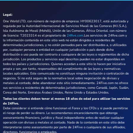
Legal:
One World LTD, con número de registro de empresa: HY00623017, está autorizada y
regulada por la Autoridad Internacional de Servicios Mwali de las Comoras (M.I.S.A.),
Isla Autónoma de Mwali (Mohéli), Unión de las Comoras, África Oriental. con número
de licencia: T2023314 es el propietario de
24five.com
.Los servicios de 24five.com y
la información contenida en este sitio web no están dirigidos a residentes de
determinadas jurisdicciones, y no están pensados para ser distribuidos a, o utilizados
por, cualquier persona o entidad en cualquier jurisdicción o país donde dicha
distribución o uso pueda ser contrario a cualquiera de las leyes o reglamentos de dicha
jurisdicción. Los productos y servicios aquí descritos pueden no estar disponibles en
todos los países y jurisdicciones. Quienes accedan a este sitio lo hacen por iniciativa
propia y son, por tanto, responsables del cumplimiento de las leyes y normativas
locales aplicables. Este comunicado no constituye ninguna invitación o contratación de
negocios. Si no está seguro de la normativa local sobre negociación de divisas y
metales al contado, debe abandonar este sitio inmediatamente. 24Five.com no ofrece
sus servicios a residentes de determinadas jurisdicciones, como Canadá, Japón, Sudán,
Corea del Norte, Emiratos Árabes Unidos, Reino Unido y Estados Unidos.
Todos los clientes deben tener al menos 18 años de edad para utilizar los servicios
de 24Five.
Debe considerar si entiende cómo funcionan el Forex y los CFDs y si puede permitirse
el riesgo de perder su dinero. Le recomendamos encarecidamente que obtenga
asesoramiento financiero, jurídico y fiscal independiente antes de realizar cualquier
operación con divisas o metales al contado. Nada de lo contenido en este sitio debe
interpretarse como asesoramiento por parte de 24Five o cualquiera de sus afiliados,
directores, funcionarios o empleados.