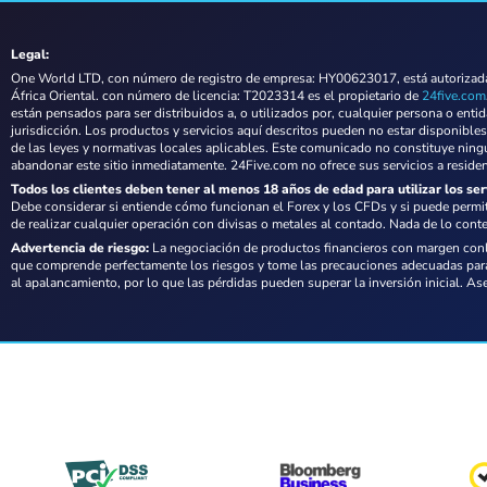
Legal:
One World LTD, con número de registro de empresa: HY00623017, está autorizada y
África Oriental. con número de licencia: T2023314 es el propietario de
24five.com
están pensados para ser distribuidos a, o utilizados por, cualquier persona o enti
jurisdicción. Los productos y servicios aquí descritos pueden no estar disponibles
de las leyes y normativas locales aplicables. Este comunicado no constituye ningu
abandonar este sitio inmediatamente. 24Five.com no ofrece sus servicios a resid
Todos los clientes deben tener al menos 18 años de edad para utilizar los ser
Debe considerar si entiende cómo funcionan el Forex y los CFDs y si puede permit
de realizar cualquier operación con divisas o metales al contado. Nada de lo conte
Advertencia de riesgo:
La negociación de productos financieros con margen conlle
que comprende perfectamente los riesgos y tome las precauciones adecuadas para
al apalancamiento, por lo que las pérdidas pueden superar la inversión inicial. 