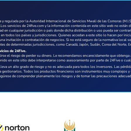
 regulada por la Autoridad Internacional de Servicios Mwali de las Comoras (M.I.
.Los servicios de 24five.com y la información contenida en este sitio web no están d
dad en cualquier jurisdicción o país donde dicha distribución o uso pueda ser contrar
 en todos los países y jurisdicciones. Quienes accedan a este sitio lo hacen por inic
na invitación o contratación de negocios. Si no está seguro de la normativa local s
entes de determinadas jurisdicciones, como Canadá, Japón, Sudán, Corea del Norte,
vicios de 24Five.
irse el riesgo de perder su dinero. Le recomendamos encarecidamente que obtenga as
nido en este sitio debe interpretarse como asesoramiento por parte de 24Five o cual
va un alto grado de riesgo y no es adecuada para todos los inversores. Las pérdidas
 gestionarlos. Todos los productos financieros son instrumentos muy complejos y c
Asegúrese de comprender plenamente los riesgos y de tomar las precauciones adecuad