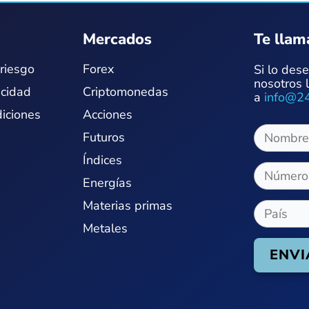
Mercados
Te lla
riesgo
Forex
Si lo des
nosotros 
acidad
Criptomonedas
a
info@24
iciones
Acciones
Futuros
Índices
Energías
Materias primas
Metales