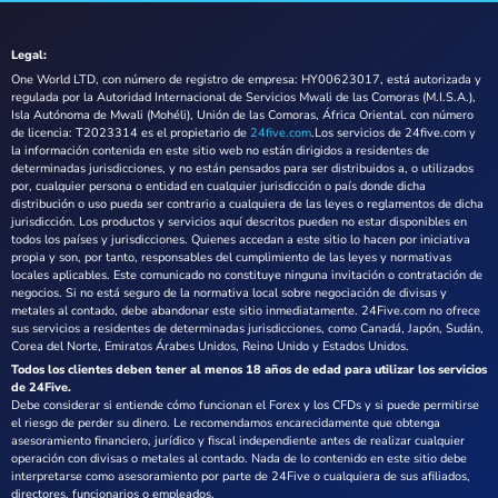
Legal:
One World LTD, con número de registro de empresa: HY00623017, está autorizada y
regulada por la Autoridad Internacional de Servicios Mwali de las Comoras (M.I.S.A.),
Isla Autónoma de Mwali (Mohéli), Unión de las Comoras, África Oriental. con número
de licencia: T2023314 es el propietario de
24five.com
.Los servicios de 24five.com y
la información contenida en este sitio web no están dirigidos a residentes de
determinadas jurisdicciones, y no están pensados para ser distribuidos a, o utilizados
por, cualquier persona o entidad en cualquier jurisdicción o país donde dicha
distribución o uso pueda ser contrario a cualquiera de las leyes o reglamentos de dicha
jurisdicción. Los productos y servicios aquí descritos pueden no estar disponibles en
todos los países y jurisdicciones. Quienes accedan a este sitio lo hacen por iniciativa
propia y son, por tanto, responsables del cumplimiento de las leyes y normativas
locales aplicables. Este comunicado no constituye ninguna invitación o contratación de
negocios. Si no está seguro de la normativa local sobre negociación de divisas y
metales al contado, debe abandonar este sitio inmediatamente. 24Five.com no ofrece
sus servicios a residentes de determinadas jurisdicciones, como Canadá, Japón, Sudán,
Corea del Norte, Emiratos Árabes Unidos, Reino Unido y Estados Unidos.
Todos los clientes deben tener al menos 18 años de edad para utilizar los servicios
de 24Five.
Debe considerar si entiende cómo funcionan el Forex y los CFDs y si puede permitirse
el riesgo de perder su dinero. Le recomendamos encarecidamente que obtenga
asesoramiento financiero, jurídico y fiscal independiente antes de realizar cualquier
operación con divisas o metales al contado. Nada de lo contenido en este sitio debe
interpretarse como asesoramiento por parte de 24Five o cualquiera de sus afiliados,
directores, funcionarios o empleados.