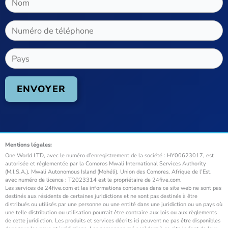
Mentions légales:
One World LTD, avec le numéro d’enregistrement de la société : HY00623017, est
autorisée et réglementée par la Comoros Mwali International Services Authority
(M.I.S.A.), Mwali Autonomous Island (Mohéli), Union des Comores, Afrique de l’Est.
avec numéro de licence : T2023314 est le propriétaire de 24five.com.
Les services de 24five.com et les informations contenues dans ce site web ne sont pas
destinés aux résidents de certaines juridictions et ne sont pas destinés à être
distribués ou utilisés par une personne ou une entité dans une juridiction ou un pays où
une telle distribution ou utilisation pourrait être contraire aux lois ou aux règlements
de cette juridiction. Les produits et services décrits ici peuvent ne pas être disponibles