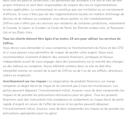
dans tous les pays et juridictions. Les personnes qui accèdent à ce site le font de leur
propre initiative et sont donc responsables du respect des lois et réglementations
locales applicables. Le communiqué ne constitue pas une invitation ou un recrutement
d’affaires. Si vous n’êtes pas sûr des réglementations locales en matière d’échange de
devises et de métaux au comptant, vous devez quitter ce site immédiatement.
24Five.com n’offre pas ses services aux résidents de certaines juridictions, notamment
le Canada, le Japon, le Soudan, la Corée du Nord, les Émirats arabes unis, le Royaume-
Uni et les États-Unis.
Tous les clients doivent être âgés d’au moins 18 ans pour utiliser les services de
24Five.
Vous devez vous demander si vous comprenez le fonctionnement du Forex et des CFD
et si vous pouvez vous permettre de risquer de perdre votre argent. Nous vous
recommandons vivement d’obtenir des conseils financiers, juridiques et fiscaux
indépendants avant de vous engager dans des transactions sur le marché des changes
ou des métaux au comptant. Aucun élément contenu dans ce site ne doit être
interprété comme un conseil de la part de 24Five ou de l’un de ses affiliés, directeurs,
cadres ou employés.
Avertissement sur les risques :
La négociation de produits financiers sur marge
comporte un degré élevé de risque et ne convient pas à tous les investisseurs. Les
pertes peuvent dépasser l’investissement initial. Assurez-vous de bien comprendre les
risques et de prendre les précautions nécessaires pour les gérer. Tous les produits
financiers sont des instruments très complexes et comportent un risque élevé de perte
rapide d’argent en raison de l’effet de levier et les pertes peuvent dépasser
l’investissement initial. Assurez-vous de bien comprendre les risques et de prendre les
précautions appropriées pour les gérer.