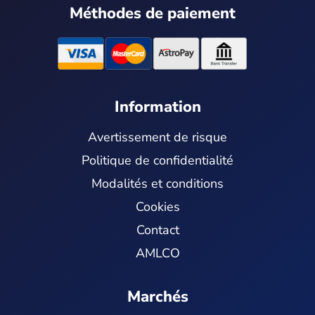
t
t
Méthodes de paiement
a
u
g
b
r
e
a
m
Information
Avertissement de risque
Politique de confidentialité
Modalités et conditions
Cookies
Contact
AMLCO
Marchés