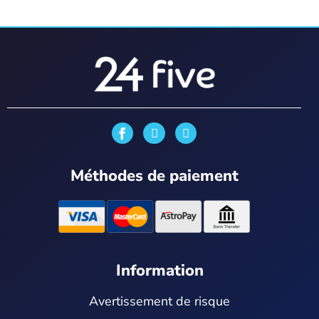
I
Y
n
o
s
u
t
t
Méthodes de paiement
a
u
g
b
r
e
a
m
Information
Avertissement de risque