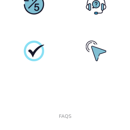
Assistance
Conseiller
24/5
Personnel
Écarts
Opérations
serrés
ultra-rapides
FAQS