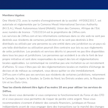
Mentions légales:
One World LTD, avec le numéro d’enregistrement de la société : HY00623017, est
autorisée et réglementée par la Comoros Mwali International Services Authority
(M.I.S.A.), Mwali Autonomous Island (Mohéli), Union des Comores, Afrique de l’Est.
avec numéro de licence : T2023314 est le propriétaire de 24five.com.
Les services de 24five.com et les informations contenues dans ce site web ne sont pas
destinés aux résidents de certaines juridictions et ne sont pas destinés à être
distribués ou utilisés par une personne ou une entité dans une juridiction ou un pays où
une telle distribution ou utilisation pourrait être contraire aux lois ou aux règlements
de cette juridiction. Les produits et services décrits ici peuvent ne pas être disponibles
dans tous les pays et juridictions. Les personnes qui accèdent à ce site le font de leur
propre initiative et sont donc responsables du respect des lois et réglementations
locales applicables. Le communiqué ne constitue pas une invitation ou un recrutement
d’affaires. Si vous n’êtes pas sûr des réglementations locales en matière d’échange de
devises et de métaux au comptant, vous devez quitter ce site immédiatement.
24Five.com n’offre pas ses services aux résidents de certaines juridictions, notamment
le Canada, le Japon, le Soudan, la Corée du Nord, les Émirats arabes unis, le Royaume-
Uni et les États-Unis.
Tous les clients doivent être âgés d’au moins 18 ans pour utiliser les services de
24Five.
Vous devez vous demander si vous comprenez le fonctionnement du Forex et des CFD
et si vous pouvez vous permettre de risquer de perdre votre argent. Nous vous
recommandons vivement d’obtenir des conseils financiers, juridiques et fiscaux
indépendants avant de vous engager dans des transactions sur le marché des changes