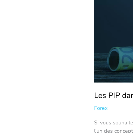
Forex,
définition
et
utilisation
Les PIP dan
Forex
Si vous souhait
l’un des concept