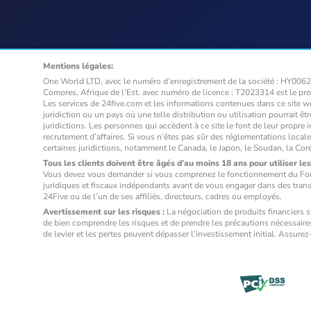
Mentions légales:
One World LTD, avec le numéro d’enregistrement de la société : HY00623
Comores, Afrique de l’Est. avec numéro de licence : T2023314 est le pro
Les services de 24five.com et les informations contenues dans ce site we
juridiction ou un pays où une telle distribution ou utilisation pourrait êt
juridictions. Les personnes qui accèdent à ce site le font de leur propr
recrutement d’affaires. Si vous n’êtes pas sûr des réglementations loca
certaines juridictions, notamment le Canada, le Japon, le Soudan, la Cor
Tous les clients doivent être âgés d’au moins 18 ans pour utiliser les
Vous devez vous demander si vous comprenez le fonctionnement du Forex
juridiques et fiscaux indépendants avant de vous engager dans des tran
24Five ou de l’un de ses affiliés, directeurs, cadres ou employés.
Avertissement sur les risques :
La négociation de produits financiers s
de bien comprendre les risques et de prendre les précautions nécessaires
de levier et les pertes peuvent dépasser l’investissement initial. Assure