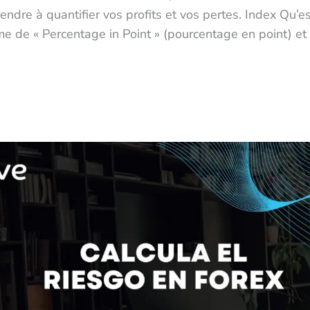
ndre à quantifier vos profits et vos pertes. Index Qu’e
me de « Percentage in Point » (pourcentage en point) et 