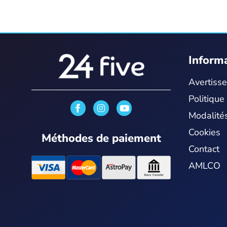
Inform
Avertiss
Politique
I
Y
n
o
Modalités
s
u
t
t
Cookies
Méthodes de paiement
a
u
g
b
Contact
r
e
a
AMLCO
m