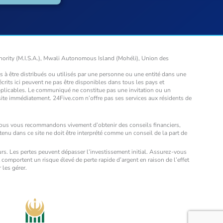
hority (M.I.S.A.), Mwali Autonomous Island (Mohéli), Union des
s à être distribués ou utilisés par une personne ou une entité dans une
décrits ici peuvent ne pas être disponibles dans tous les pays et
 applicables. Le communiqué ne constitue pas une invitation ou un
site immédiatement. 24Five.com n’offre pas ses services aux résidents de
Nous vous recommandons vivement d’obtenir des conseils financiers,
u dans ce site ne doit être interprété comme un conseil de la part de
rs. Les pertes peuvent dépasser l’investissement initial. Assurez-vous
comportent un risque élevé de perte rapide d’argent en raison de l’effet
 les gérer.