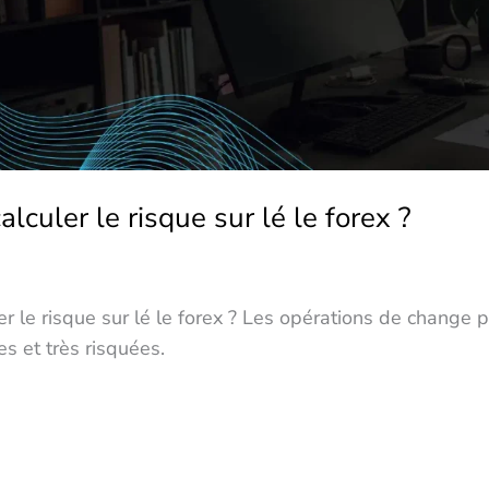
culer le risque sur lé le forex ?
 le risque sur lé le forex ? Les opérations de change p
ves et très risquées.