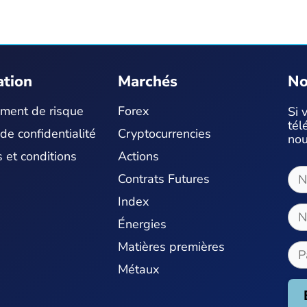
ation
Marchés
No
ement de risque
Forex
Si 
tél
 de confidentialité
Cryptocurrencies
nou
 et conditions
Actions
Contrats Futures
Index
Énergies
Matières premières
Métaux