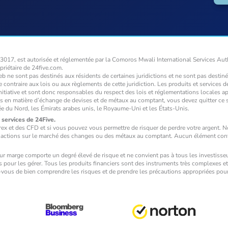
017, est autorisée et réglementée par la Comoros Mwali International Services Aut
priétaire de 24five.com.
b ne sont pas destinés aux résidents de certaines juridictions et ne sont pas destiné
re contraire aux lois ou aux règlements de cette juridiction. Les produits et services 
e initiative et sont donc responsables du respect des lois et réglementations locales
les en matière d’échange de devises et de métaux au comptant, vous devez quitter ce 
ée du Nord, les Émirats arabes unis, le Royaume-Uni et les États-Unis.
 services de 24Five.
 et des CFD et si vous pouvez vous permettre de risquer de perdre votre argent. 
sactions sur le marché des changes ou des métaux au comptant. Aucun élément conten
ur marge comporte un degré élevé de risque et ne convient pas à tous les investisseu
 pour les gérer. Tous les produits financiers sont des instruments très complexes et 
z-vous de bien comprendre les risques et de prendre les précautions appropriées pour